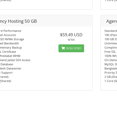
ncy Hosting 50 GB
Agen
rd Performance
Standard
$59.49 USD
el Accounts
100 cPan
SSD NVMe Storage
100 GB S
חודשי
ted Bandwidth
Unlimite
mentary Backup
Complim
הזמינו עכשיו
L Certificate
Free SSL 
hitelabel WHM
100% Wh
and Jailed SSH Access
On-Deman
Database
MySQL D
desh Datacenter
Banglade
y Support
Priority
hared)
2 GB (Sh
(Shared)
1 Core (