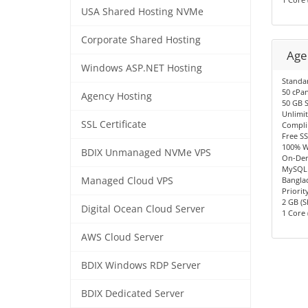
USA Shared Hosting NVMe
Corporate Shared Hosting
Age
Windows ASP.NET Hosting
Standa
50 cPan
Agency Hosting
50 GB 
Unlimi
SSL Certificate
Compli
Free SS
100% W
BDIX Unmanaged NVMe VPS
On-Dem
MySQL 
Managed Cloud VPS
Bangla
Priorit
2 GB (S
Digital Ocean Cloud Server
1 Core 
AWS Cloud Server
BDIX Windows RDP Server
BDIX Dedicated Server