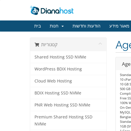
מאגר מידע
הודעות וחדשות
חנות
בית
Ag
קטגוריות
Shared Hosting SSD NVMe
Age
WordPress BDIX Hosting
Standa
10 cPan
Cloud Web Hosting
10 GB 
500 GB
BDIX Hosting SSD NVMe
Compli
Free SS
100% W
PNR Web Hosting SSD NVMe
On-Dem
MySQL 
Premium Shared Hosting SSD
Bangla
Standa
NVMe
1GB (S
1 Core 