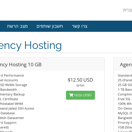
צרו קשר
חשבון שותפים
מצב הרשת
ency Hosting
ncy Hosting 10 GB
Agen
rd Performance
Standard
$12.50 USD
el Accounts
25 cPane
SSD NVMe Storage
25 GB SS
חודשי
 Bandwidth
1 TB Ban
mentary Backup
Complim
הזמינו עכשיו
L Certificate
Free SSL 
hitelabel WHM
100% Wh
and Jailed SSH Access
On-Deman
Database
MySQL D
desh Datacenter
Banglade
rd Support
Priority
hared)
1GB (Sha
(Shared)
1 Core (