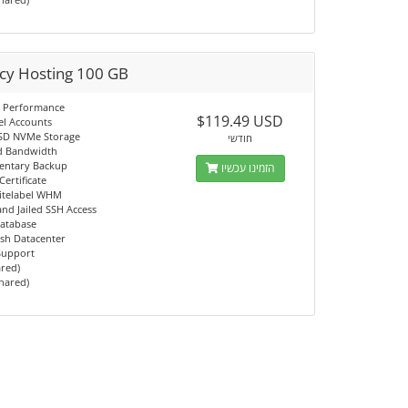
cy Hosting 100 GB
 Performance
$119.49 USD
el Accounts
SD NVMe Storage
חודשי
d Bandwidth
entary Backup
הזמינו עכשיו
Certificate
itelabel WHM
d Jailed SSH Access
atabase
sh Datacenter
 Support
ared)
Shared)