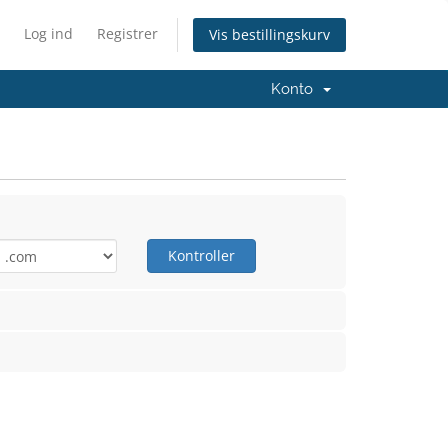
Log ind
Registrer
Vis bestillingskurv
Konto
Kontroller