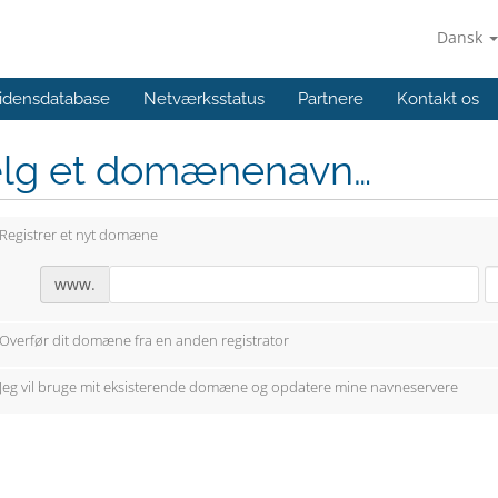
Dansk
idensdatabase
Netværksstatus
Partnere
Kontakt os
lg et domænenavn…
Registrer et nyt domæne
www.
Overfør dit domæne fra en anden registrator
Jeg vil bruge mit eksisterende domæne og opdatere mine navneservere