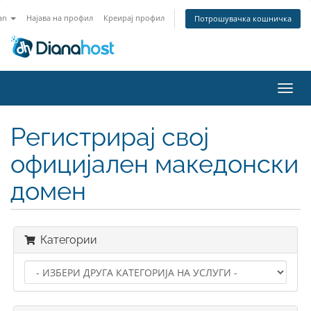
an
Најава на профил
Креирај профил
Потрошувачка кошничка
Вклу
ја
нави
Регистрирај свој
официјален македонски
домен
Категории