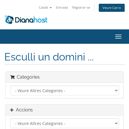
Català
Entrada
Registrar-se
Veure Carro
Canv
la
nave
Esculli un domini ...
Categories
Accions