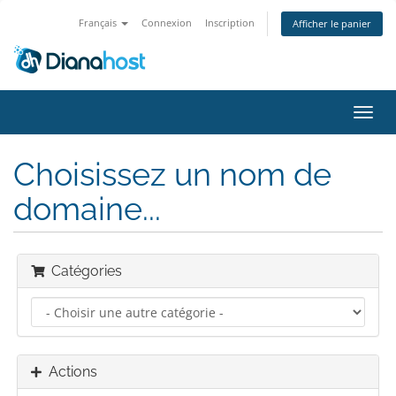
Français
Connexion
Inscription
Afficher le panier
Bascu
la
navig
Choisissez un nom de
domaine...
Catégories
Actions