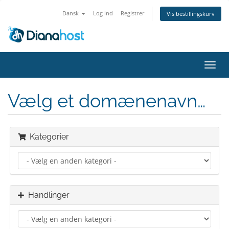
Dansk
Log ind
Registrer
Vis bestillingskurv
Skift
navig
Vælg et domænenavn…
Kategorier
Handlinger