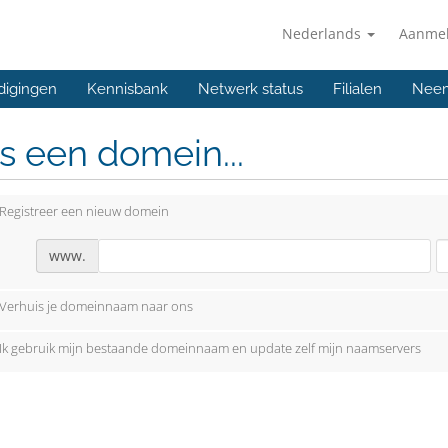
Nederlands
Aanme
digingen
Kennisbank
Netwerk status
Filialen
Neem
s een domein...
Registreer een nieuw domein
www.
Verhuis je domeinnaam naar ons
Ik gebruik mijn bestaande domeinnaam en update zelf mijn naamservers