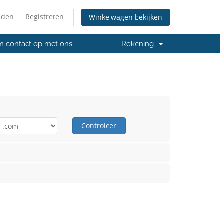
lden
Registreren
Winkelwagen bekijken
 contact op met ons
Rekening
Controleer