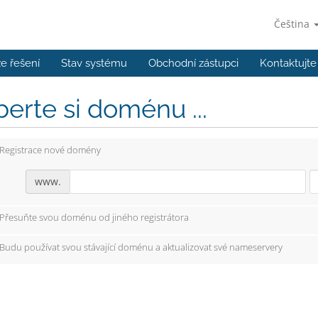
Čeština
e řešení
Stav systému
Obchodní zástupci
Kontaktujte
erte si doménu ...
Registrace nové domény
www.
Přesuňte svou doménu od jiného registrátora
Budu používat svou stávající doménu a aktualizovat své nameservery