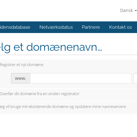
Dansk
idensdatabase
Netværksstatus
Partnere
Kontakt os
lg et domænenavn…
Registrer et nyt domæne
www.
Overfør dit domæne fra en anden registrator
Jeg vil bruge mit eksisterende domæne og opdatere mine navneservere