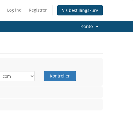
Log ind
Registrer
Vis bestillingskurv
Konto
Kontroller