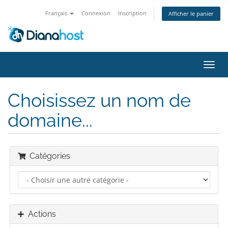
Français
Connexion
Inscription
Afficher le panier
Bascu
la
navig
Choisissez un nom de
domaine...
Catégories
Actions