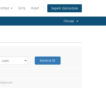
Türkçe
Giriş
Kayıt
Sepeti Görüntüle
Hesap
Kontrol Et
istiyorum.