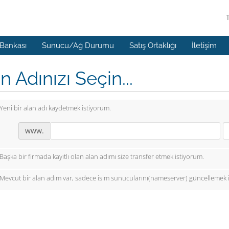
 Bankası
Sunucu/Ağ Durumu
Satış Ortaklığı
İletişim
n Adınızı Seçin...
Yeni bir alan adı kaydetmek istiyorum.
www.
Başka bir firmada kayıtlı olan alan adımı size transfer etmek istiyorum.
Mevcut bir alan adım var, sadece isim sunucularını(nameserver) güncellemek 