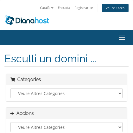
Català
Entrada
Registrar-se
Veure Carro
Canv
la
nave
Esculli un domini ...
Categories
Accions