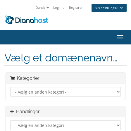
Dansk
Log ind
Registrer
Vis bestillingskurv
Skift
navig
Vælg et domænenavn…
Kategorier
Handlinger