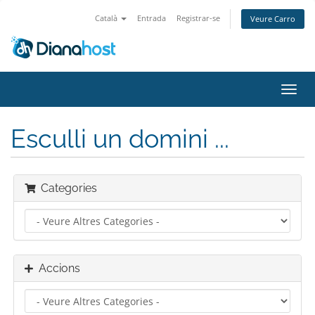
Català
Entrada
Registrar-se
Veure Carro
Canv
la
nave
Esculli un domini ...
Categories
Accions