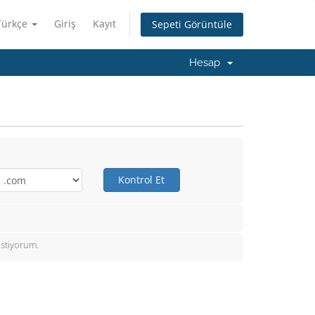
Türkçe
Giriş
Kayıt
Sepeti Görüntüle
Hesap
Kontrol Et
istiyorum.