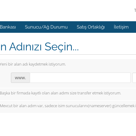
 Bankası
Sunucu/Ağ Durumu
Satış Ortaklığı
İletişim
n Adınızı Seçin...
Yeni bir alan adı kaydetmek istiyorum.
www.
Başka bir firmada kayıtlı olan alan adımı size transfer etmek istiyorum.
Mevcut bir alan adım var, sadece isim sunucularını(nameserver) güncellemek 