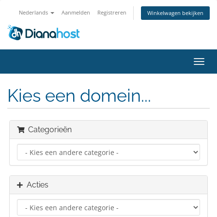
Nederlands
Aanmelden
Registreren
Winkelwagen bekijken
Navig
in-/u
Kies een domein...
Categorieën
Acties