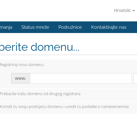
Hrvatski
znanja
Status mreže
Podružnice
Kontaktirajte nas
berite domenu...
Registriraj novu domenu
www.
Prebacite Vašu domenu od drugog registrara
Koristit ću svoju postojeću domenu i uredit ću podatke o nameserverima